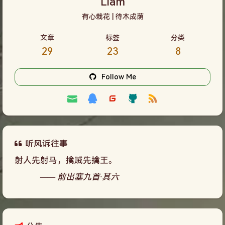
Liam
有心栽花 | 待木成荫
文章
标签
分类
29
23
8
Follow Me
听风诉往事
射人先射马，擒贼先擒王。
—— 前出塞九首·其六