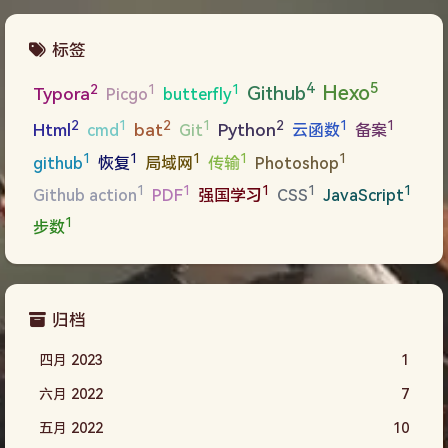
标签
5
4
Hexo
2
Github
1
1
Typora
Picgo
butterfly
2
2
2
1
1
1
1
Html
bat
Python
cmd
Git
云函数
备案
1
1
1
1
1
github
恢复
局域网
传输
Photoshop
1
1
1
1
1
Github action
PDF
强国学习
CSS
JavaScript
1
步数
归档
四月 2023
1
六月 2022
7
五月 2022
10