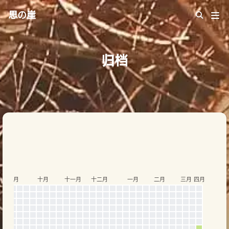
思の崖
归档